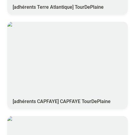
[adhérents Terre Atlantique] TourDePlaine
[adhérents CAPFAYE] CAPFAYE TourDePlaine
[adhérents CAPFAYE] CAPFAYE TourDePlaine
[adhérents Val de Gascogne] Modul’azote