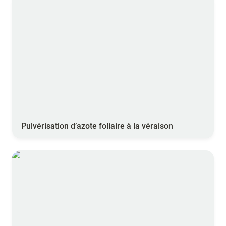
Pulvérisation d’azote foliaire à la véraison
[adhérents Sol’Agro] SOL’AGRO