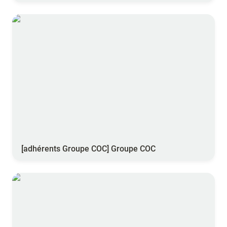
[adhérents Groupe COC] Groupe COC
[adhérents Groupe COC] Groupe COC
[adhérents Agrifeel] Agrisat PilotageAzote