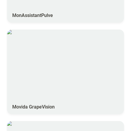
MonAssistantPulve
Movida GrapeVision
Movida GrapeVision
Quali’Cible