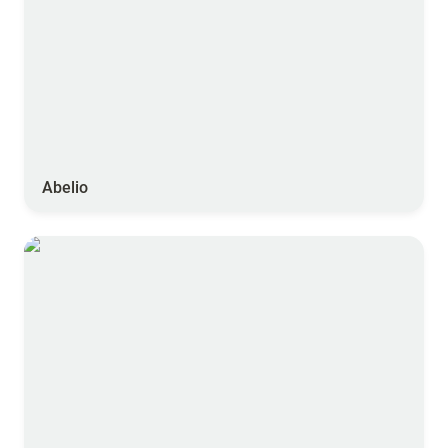
Abelio
MonAssistantPulve