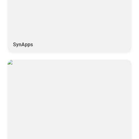
SynApps
Scopix