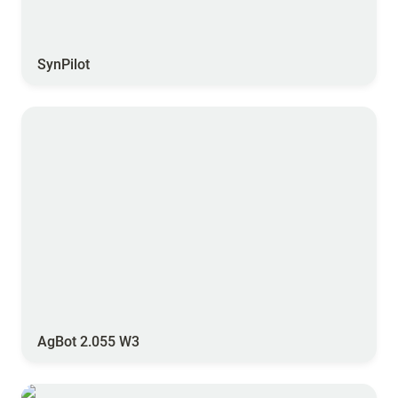
SynPilot
AgBot 2.055 W3
AgBot 2.055 W3
Pulvérisation d’azote foliaire à la véraison