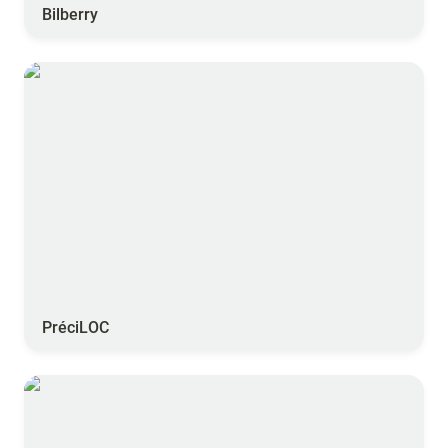
Bilberry
PréciLOC
PréciLOC
Yara Tankmixit