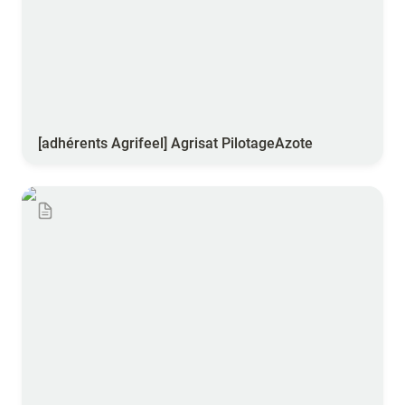
[adhérents Agrifeel] Agrisat PilotageAzote
[adhérents Terre Atlantique] TourDePlaine