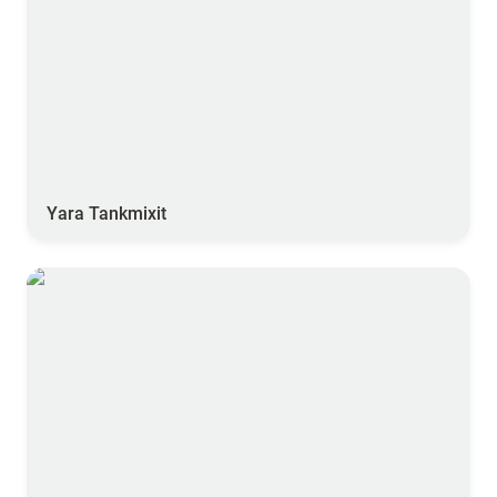
Yara Tankmixit
Agroclim - Promété