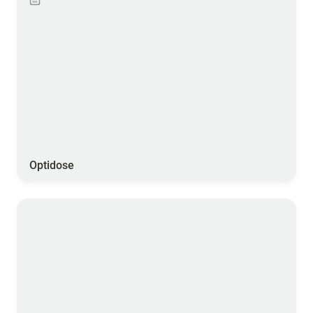
Optidose
Koppert One