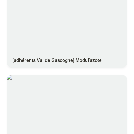
[adhérents Val de Gascogne] Modul’azote
[adhérents Arterris] Arterris TourDePlaine