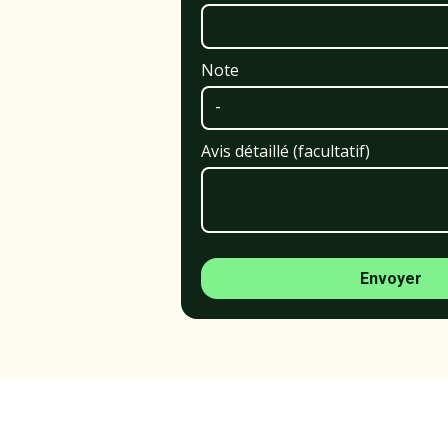
Note
Avis détaillé (facultatif)
Envoyer