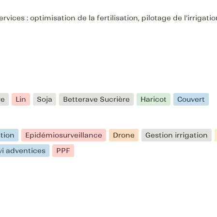
ces : optimisation de la fertilisation, pilotage de l’irrigati
re
Lin
Soja
Betterave Sucrière
Haricot
Couvert
ation
Epidémiosurveillance
Drone
Gestion irrigation
vi adventices
PPF