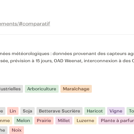
nements/#comparatif
nées météorologiques : données provenant des capteurs ag
lisée, prévision à 15 jours, OAD Weenat, interconnexion à des
ustrielles
Arboriculture
Maraîchage
re
Lin
Soja
Betterave Sucrière
Haricot
Vigne
To
mme
Melon
Prairie
Millet
Luzerne
Plante à parf
he
Noix