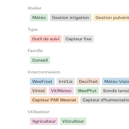
Atelier
Météo
Gestion irrigation
Gestion pulvéri
Type
Outil de suivi
Capteur fixe
Famille
Conseil
Interconnexion
WeeFrost
Irré'Lis
DeciTrait
Météo Visi
Vintel
VitiMeteo
WeePhyt
Sonde tens
Capteur PAR Weenat
Capteur d'humectatio
Utilisateur
Agriculteur
Viticulteur