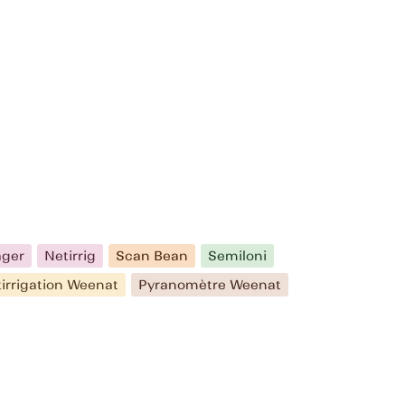
ager
Netirrig
Scan Bean
Semiloni
tirrigation Weenat
Pyranomètre Weenat