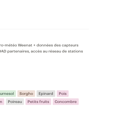
ro-météo Weenat + données des capteurs 
 OAD partenaires, accès au réseau de stations 
urnesol
Sorgho
Epinard
Pois
um
Poireau
Petits fruits
Concombre