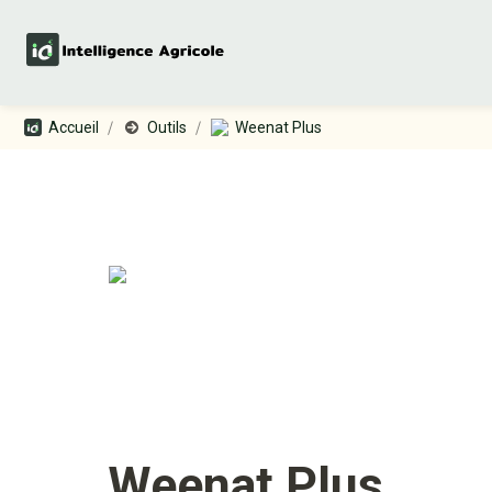
/
/
Accueil
Outils
Weenat Plus
Weenat Plus