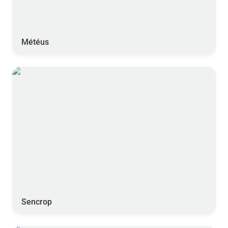
Météus
Sencrop
Sencrop