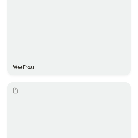
WeeFrost
Météus