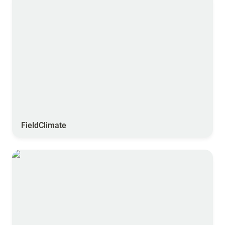
FieldClimate
WebCOMSAG