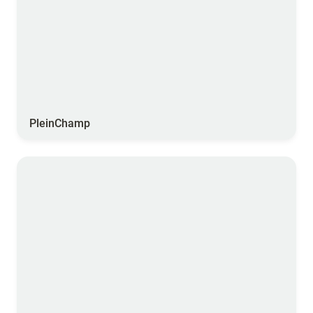
PleinChamp
HD Rain