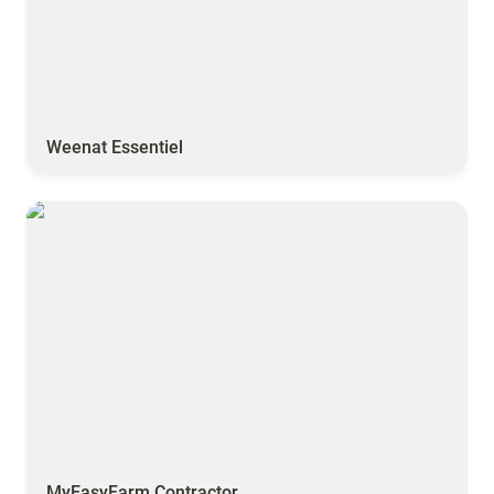
Weenat Essentiel
MyEasyFarm Contractor
MyEasyFarm Contractor