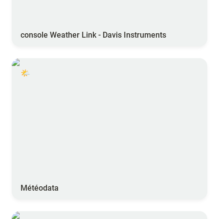
console Weather Link - Davis Instruments
Météodata
🌤️
Météodata
FieldClimate