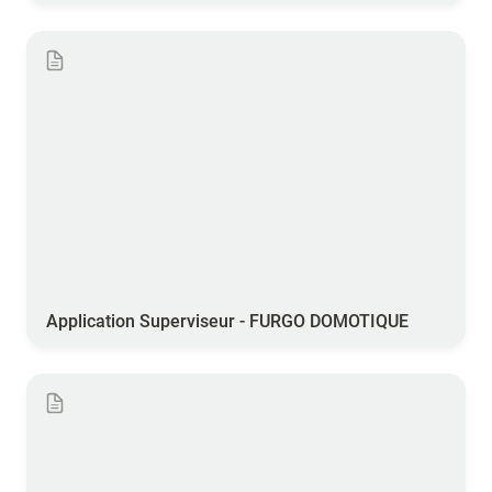
Application Superviseur - FURGO DOMOTIQUE
Application Superviseur - FURGO DOMOTIQUE
Point de prévision gel [OpenWeatherMap] -
FURGO DOMOTIQUE