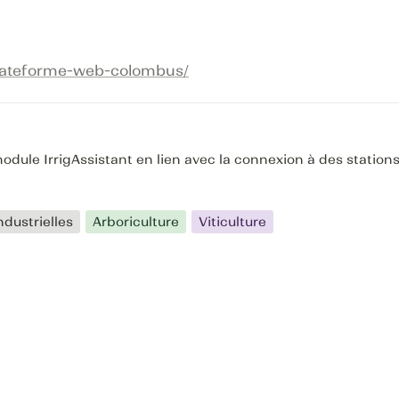
plateforme-web-colombus/
 module IrrigAssistant en lien avec la connexion à des statio
ndustrielles
Arboriculture
Viticulture