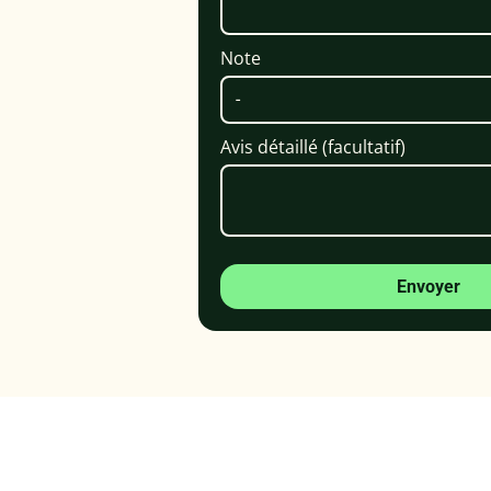
Note
Avis détaillé (facultatif)
Envoyer