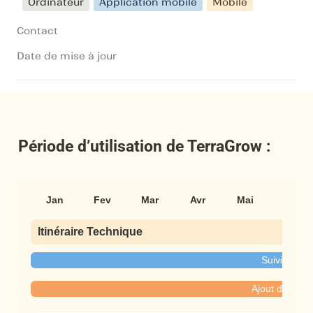
Ordinateur
Application mobile
Mobile
Contact
Date de mise à jour
Période d’utilisation de TerraGrow :
Jan
Fev
Mar
Avr
Mai
Jun
Itinéraire Technique
Suivi de tré
Ajout des inte