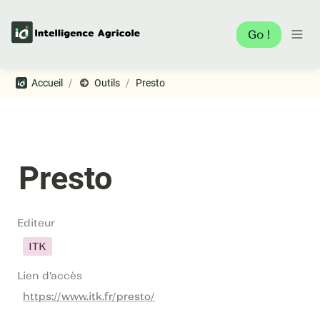
Go !
/
/
Accueil
Outils
Presto
Presto
Editeur
ITK
Lien d'accès
https://www.itk.fr/presto/