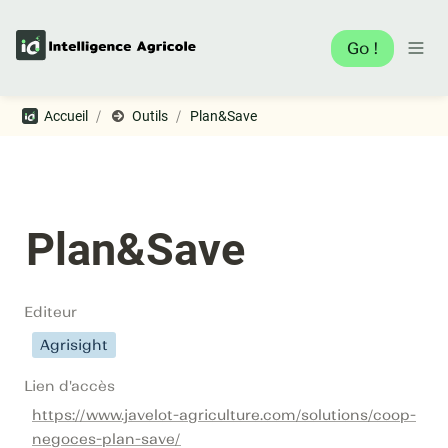
Go !
/
/
Accueil
Outils
Plan&Save
Plan&Save
Editeur
Agrisight
Lien d'accès
https://www.javelot-agriculture.com/solutions/coop-
negoces-plan-save/