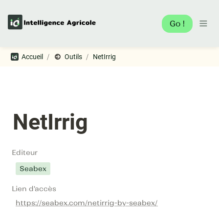
Go !
/
/
Accueil
Outils
NetIrrig
NetIrrig
Editeur
Seabex
Lien d'accès
https://seabex.com/netirrig-by-seabex/