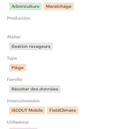
Arboriculture
Maraîchage
Production
Atelier
Gestion ravageurs
Type
Piège
Famille
Récolter des données
Interconnexion
iSCOUT Mobile
FieldClimate
Utilisateur