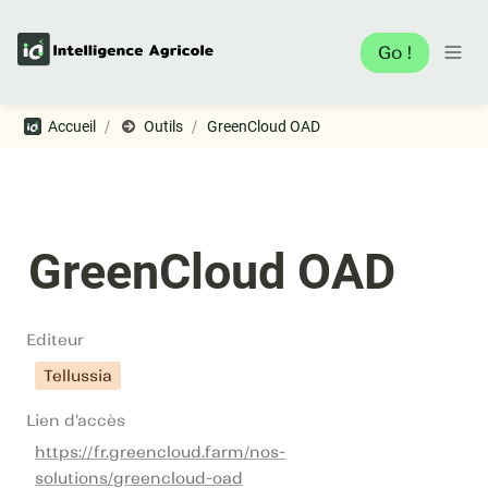
Go !
/
/
Accueil
Outils
GreenCloud OAD
GreenCloud OAD
Editeur
Tellussia
Lien d'accès
https://fr.greencloud.farm/nos-
solutions/greencloud-oad