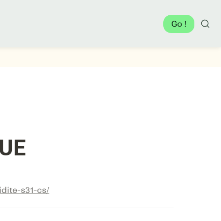
Go !
QUE
dite-s31-cs/