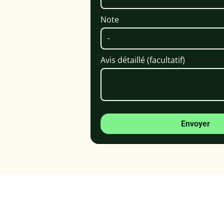
Note
Avis détaillé (facultatif)
Envoyer