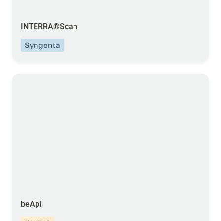
INTERRA
®
Scan
Syngenta
beApi
beApi