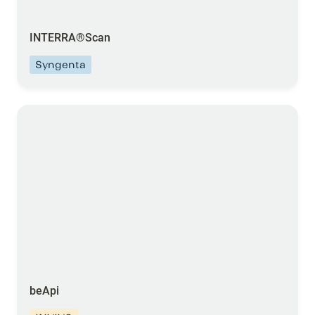
INTERRA
®
Scan
Syngenta
beApi
beApi