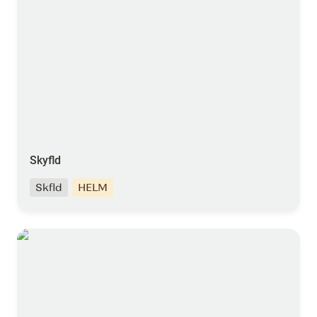
Skyfld
Skfld
HELM
exo.expert